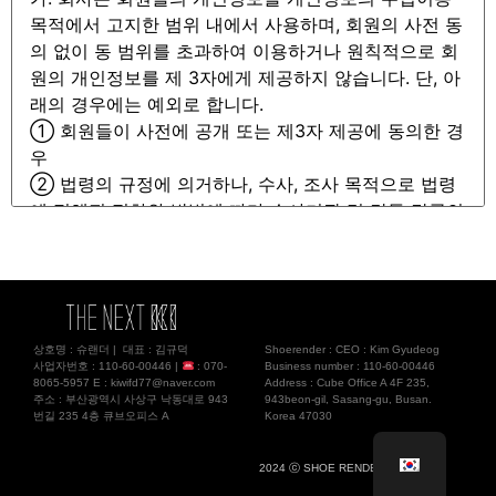
상호명 : 슈랜더 | 대표 : 김규덕
Shoerender : CEO : Kim Gyudeog
사업자번호 : 110-60-00446 |
: 070-
Business number : 110-60-00446
8065-5957 E :
kiwifd77@naver.com
Address : Cube Office A 4F 235,
주소 : 부산광역시 사상구 낙동대로 943
943beon-gil, Sasang-gu, Busan.
번길 235 4층 큐브오피스 A
Korea 47030
2024 ⓒ SHOE RENDER Co., Ltd.